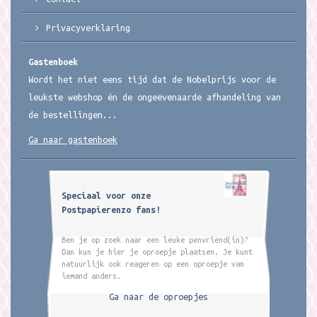
Privacyverklaring
Gastenboek
Wordt het niet eens tijd dat de Nobelprijs voor de
leukste webshop én de ongeëvenaarde afhandeling van
de bestellingen...
Ga naar gastenboek
Speciaal voor onze
Postpapierenzo fans!
Ben je op zoek naar een leuke penvriend(in)?
Dan kun je hier je oproepje plaatsen. Je kunt
natuurlijk ook reageren op een oproepje van
iemand anders.
Ga naar de oproepjes