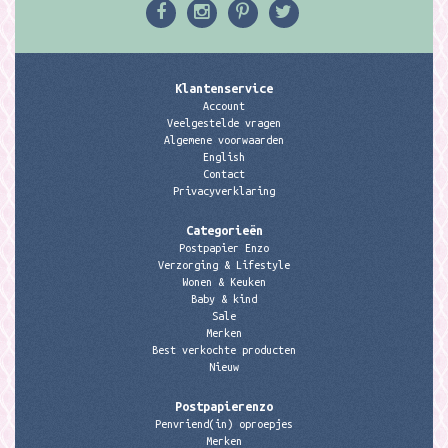
Klantenservice
Account
Veelgestelde vragen
Algemene voorwaarden
English
Contact
Privacyverklaring
Categorieën
Postpapier Enzo
Verzorging & Lifestyle
Wonen & Keuken
Baby & kind
Sale
Merken
Best verkochte producten
Nieuw
Postpapierenzo
Penvriend(in) oproepjes
Merken