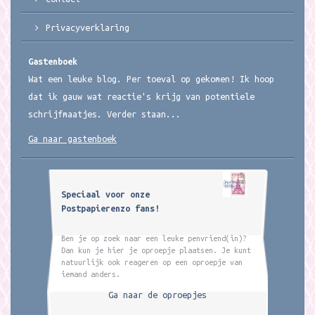
Privacyverklaring
Gastenboek
Wat een leuke blog. Per toeval op gekomen! Ik hoop
dat ik gauw wat reactie's krijg van potentiele
schrijfmaatjes. Verder staan...
Ga naar gastenboek
Speciaal voor onze
Postpapierenzo fans!
Ben je op zoek naar een leuke penvriend(in)?
Dan kun je hier je oproepje plaatsen. Je kunt
natuurlijk ook reageren op een oproepje van
iemand anders.
Ga naar de oproepjes