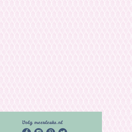
Volg meerleuks.nl