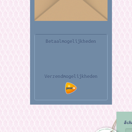
Betaalmogelijkheden
Verzendmogelijkheden
Sch