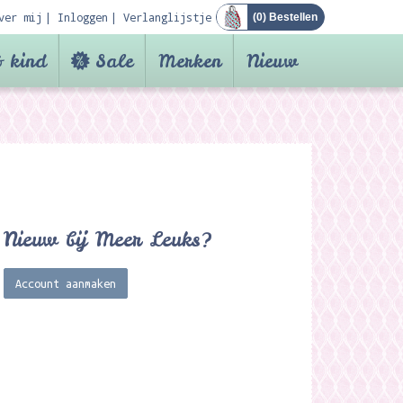
ver mij
Inloggen
Verlanglijstje
(
0
) Bestellen
 kind
Sale
Merken
Nieuw
Nieuw bij Meer Leuks?
Account aanmaken