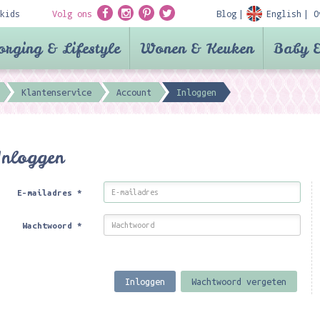
kids
Volg ons
Blog
English
O
orging & Lifestyle
Wonen & Keuken
Baby &
Klantenservice
Account
Inloggen
Inloggen
E-mailadres
*
Wachtwoord
*
Inloggen
Wachtwoord vergeten