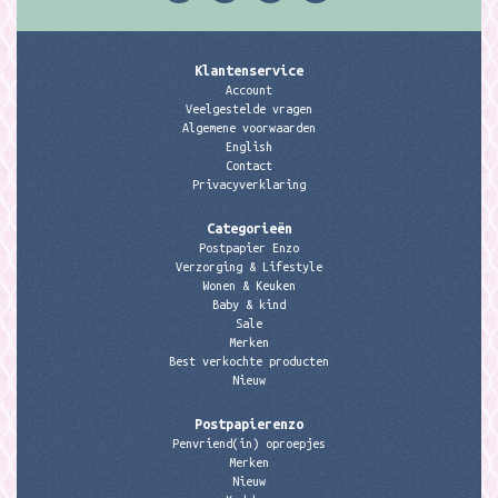
Klantenservice
Account
Veelgestelde vragen
Algemene voorwaarden
English
Contact
Privacyverklaring
Categorieën
Postpapier Enzo
Verzorging & Lifestyle
Wonen & Keuken
Baby & kind
Sale
Merken
Best verkochte producten
Nieuw
Postpapierenzo
Penvriend(in) oproepjes
Merken
Nieuw