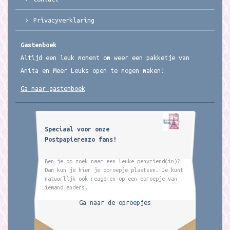
Privacyverklaring
Gastenboek
Altijd een leuk moment om weer een pakketje van
Anita en Meer Leuks open te mogen maken!
Ga naar gastenboek
Speciaal voor onze
Postpapierenzo fans!
Ben je op zoek naar een leuke penvriend(in)?
Dan kun je hier je oproepje plaatsen. Je kunt
natuurlijk ook reageren op een oproepje van
iemand anders.
Ga naar de oproepjes