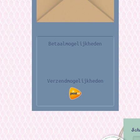
Betaalmogelijkheden
Verzendmogelijkheden
Sch