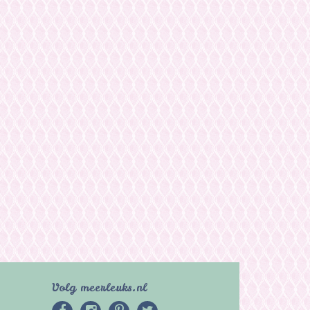
Volg meerleuks.nl