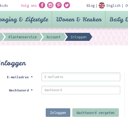
kids
Volg ons
Blog
English
O
orging & Lifestyle
Wonen & Keuken
Baby &
Klantenservice
Account
Inloggen
Inloggen
E-mailadres
*
Wachtwoord
*
Inloggen
Wachtwoord vergeten