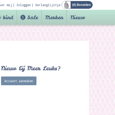
ver mij
Inloggen
Verlanglijstje
(
0
) Bestellen
 kind
Sale
Merken
Nieuw
Nieuw bij Meer Leuks?
Account aanmaken