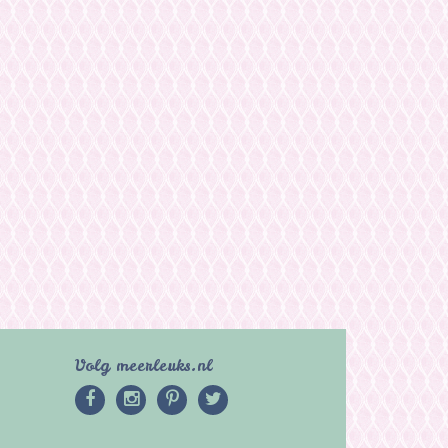
Volg meerleuks.nl