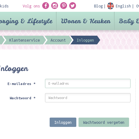
kids
Volg ons
Blog
English
O
orging & Lifestyle
Wonen & Keuken
Baby &
Klantenservice
Account
Inloggen
Inloggen
E-mailadres
*
Wachtwoord
*
Inloggen
Wachtwoord vergeten