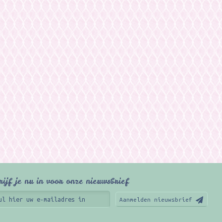
rijf je nu in voor onze nieuwsbrief
Aanmelden nieuwsbrief