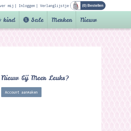
ver mij
Inloggen
Verlanglijstje
(
0
) Bestellen
 kind
Sale
Merken
Nieuw
Nieuw bij Meer Leuks?
Account aanmaken