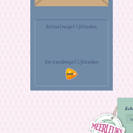
Betaalmogelijkheden
Verzendmogelijkheden
Sch