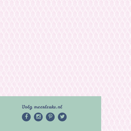
Volg meerleuks.nl