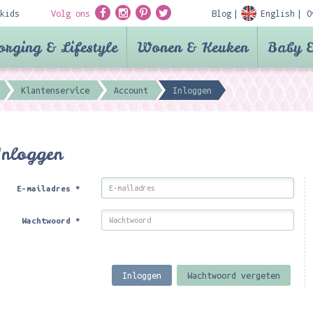
kids
Volg ons
Blog
English
O
orging & Lifestyle
Wonen & Keuken
Baby &
Klantenservice
Account
Inloggen
Inloggen
E-mailadres
*
Wachtwoord
*
Inloggen
Wachtwoord vergeten