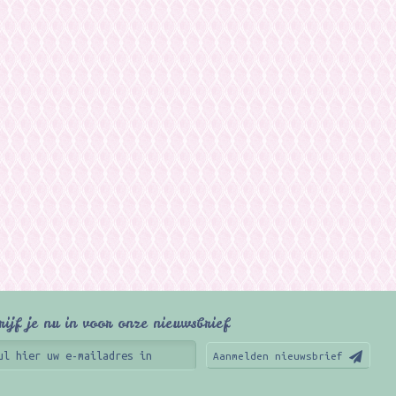
rijf je nu in voor onze nieuwsbrief
Aanmelden nieuwsbrief