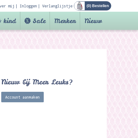
ver mij
Inloggen
Verlanglijstje
(
0
) Bestellen
 kind
Sale
Merken
Nieuw
Nieuw bij Meer Leuks?
Account aanmaken