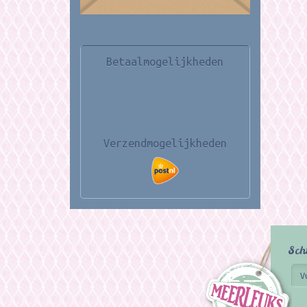
Betaalmogelijkheden
Verzendmogelijkheden
Sch