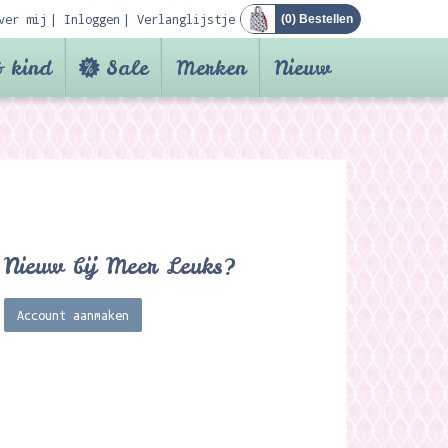
ver mij
Inloggen
Verlanglijstje
(
0
) Bestellen
 kind
Sale
Merken
Nieuw
Nieuw bij Meer Leuks?
Account aanmaken