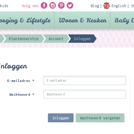
kids
Volg ons
Blog
English
O
orging & Lifestyle
Wonen & Keuken
Baby &
Klantenservice
Account
Inloggen
Inloggen
E-mailadres
*
Wachtwoord
*
Inloggen
Wachtwoord vergeten