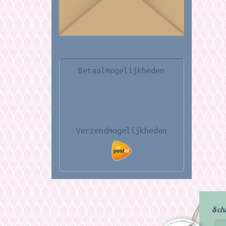
Betaalmogelijkheden
Verzendmogelijkheden
Sch