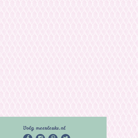
Volg meerleuks.nl