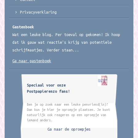
Privacyverklaring
Gastenboek
Wat een leuke blog. Per toeval op gekomen! Ik hoop
dat ik gauw wat reactie's krijg van potentiele
schrijfmaatjes. Verder staan...
Ga naar gastenboek
Speciaal voor onze
Postpapierenzo fans!
Ben je op zoek naar een leuke penvriend(in)?
Dan kun je hier je oproepje plaatsen. Je kunt
natuurlijk ook reageren op een oproepje van
iemand anders.
Ga naar de oproepjes