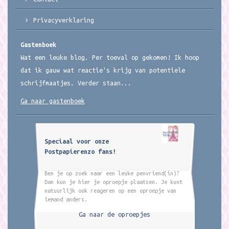
Privacyverklaring
Gastenboek
Wat een leuke blog. Per toeval op gekomen! Ik hoop
dat ik gauw wat reactie's krijg van potentiele
schrijfmaatjes. Verder staan...
Ga naar gastenboek
Speciaal voor onze
Postpapierenzo fans!
Ben je op zoek naar een leuke penvriend(in)?
Dan kun je hier je oproepje plaatsen. Je kunt
natuurlijk ook reageren op een oproepje van
iemand anders.
Ga naar de oproepjes