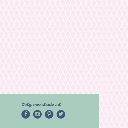
Volg meerleuks.nl