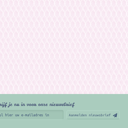
rijf je nu in voor onze nieuwsbrief
Aanmelden nieuwsbrief