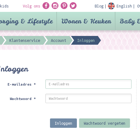
kids
Volg ons
Blog
English
O
orging & Lifestyle
Wonen & Keuken
Baby &
Klantenservice
Account
Inloggen
Inloggen
E-mailadres
*
Wachtwoord
*
Inloggen
Wachtwoord vergeten