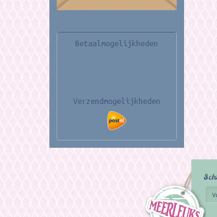
Betaalmogelijkheden
Verzendmogelijkheden
Sch