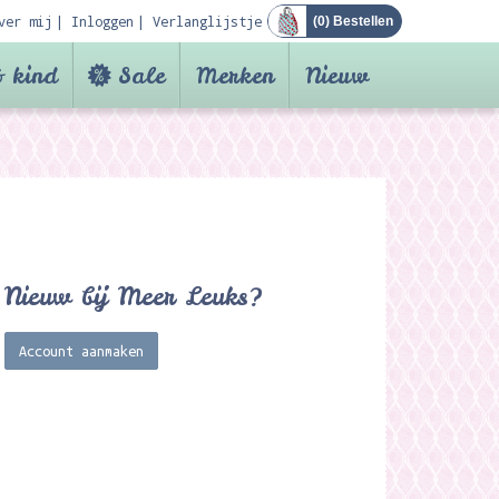
ver mij
Inloggen
Verlanglijstje
(
0
) Bestellen
 kind
Sale
Merken
Nieuw
Nieuw bij Meer Leuks?
Account aanmaken