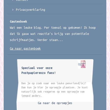
Privacyverklaring
Gastenboek
Wat een leuke blog. Per toeval op gekomen! Ik hoop
dat ik gauw wat reactie's krijg van potentiele
schrijfmaatjes. Verder staan...
Ga naar gastenboek
Speciaal voor onze
Postpapierenzo fans!
Ben je op zoek naar een leuke penvriend(in)?
Dan kun je hier je oproepje plaatsen. Je kunt
natuurlijk ook reageren op een oproepje van
iemand anders.
Ga naar de oproepjes