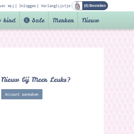
ver mij
Inloggen
Verlanglijstje
(
0
) Bestellen
 kind
Sale
Merken
Nieuw
Nieuw bij Meer Leuks?
Account aanmaken