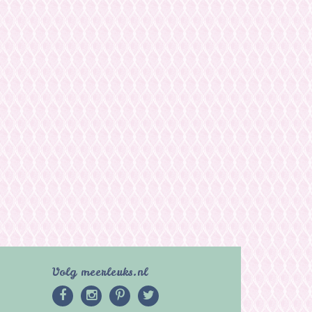
Volg meerleuks.nl