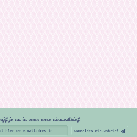
rijf je nu in voor onze nieuwsbrief
Aanmelden nieuwsbrief