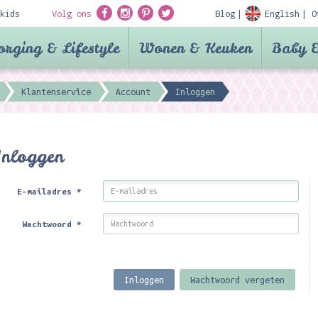
kids
Volg ons
Blog
English
O
orging & Lifestyle
Wonen & Keuken
Baby &
Klantenservice
Account
Inloggen
Inloggen
E-mailadres
*
Wachtwoord
*
Inloggen
Wachtwoord vergeten