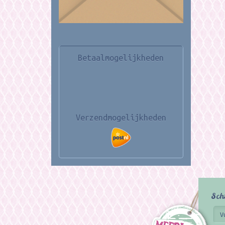
Betaalmogelijkheden
Verzendmogelijkheden
Sch