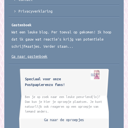
Privacyverklaring
Gastenboek
Wat een leuke blog. Per toeval op gekomen! Ik hoop
dat ik gauw wat reactie's krijg van potentiele
schrijfmaatjes. Verder staan...
Ga naar gastenboek
Speciaal voor onze
Postpapierenzo fans!
Ben je op zoek naar een leuke penvriend(in)?
Dan kun je hier je oproepje plaatsen. Je kunt
natuurlijk ook reageren op een oproepje van
iemand anders.
Ga naar de oproepjes