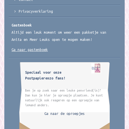
Privacyverklaring
Gastenboek
Altijd een leuk moment om weer een pakketje van
Anita en Meer Leuks open te mogen maken!
Ga naar gastenboek
Speciaal voor onze
Postpapierenzo fans!
Ben je op zoek naar een leuke penvriend(in)?
Dan kun je hier je oproepje plaatsen. Je kunt
natuurlijk ook reageren op een oproepje van
iemand anders.
Ga naar de oproepjes