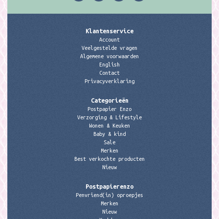
Klantenservice
Account
Veelgestelde vragen
Algemene voorwaarden
English
Contact
Privacyverklaring
Categorieën
Postpapier Enzo
Verzorging & Lifestyle
Wonen & Keuken
Baby & kind
Sale
Merken
Best verkochte producten
Nieuw
Postpapierenzo
Penvriend(in) oproepjes
Merken
Nieuw