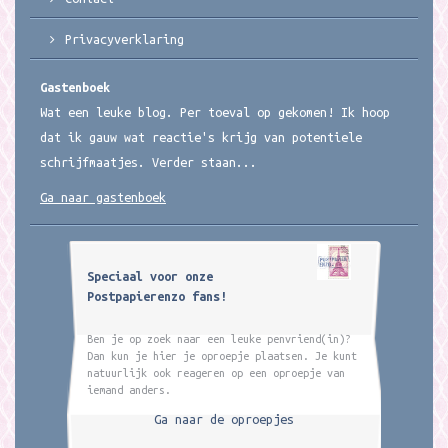
Privacyverklaring
Gastenboek
Wat een leuke blog. Per toeval op gekomen! Ik hoop
dat ik gauw wat reactie's krijg van potentiele
schrijfmaatjes. Verder staan...
Ga naar gastenboek
Speciaal voor onze
Postpapierenzo fans!
Ben je op zoek naar een leuke penvriend(in)?
Dan kun je hier je oproepje plaatsen. Je kunt
natuurlijk ook reageren op een oproepje van
iemand anders.
Ga naar de oproepjes