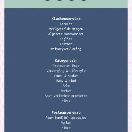
Klantenservice
Account
Veelgestelde vragen
Algemene voorwaarden
English
Contact
Privacyverklaring
Categorieën
Postpapier Enzo
Verzorging & Lifestyle
Wonen & Keuken
Baby & kind
Sale
Merken
Best verkochte producten
Nieuw
Postpapierenzo
Penvriend(in) oproepjes
Merken
Nieuw