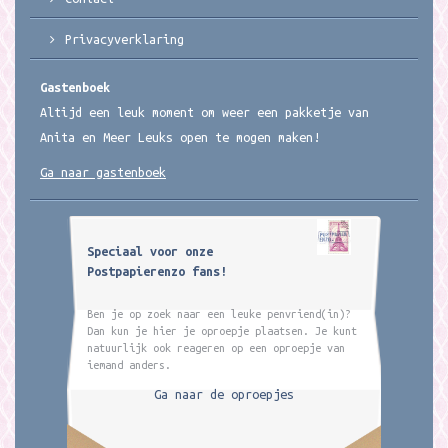
Privacyverklaring
Gastenboek
Altijd een leuk moment om weer een pakketje van
Anita en Meer Leuks open te mogen maken!
Ga naar gastenboek
Speciaal voor onze
Postpapierenzo fans!
Ben je op zoek naar een leuke penvriend(in)?
Dan kun je hier je oproepje plaatsen. Je kunt
natuurlijk ook reageren op een oproepje van
iemand anders.
Ga naar de oproepjes