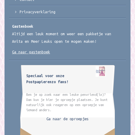
Privacyverklaring
Gastenboek
Altijd een leuk moment om weer een pakketje van
Anita en Meer Leuks open te mogen maken!
Ga naar gastenboek
Speciaal voor onze
Postpapierenzo fans!
Ben je op zoek naar een leuke penvriend(in)?
Dan kun je hier je oproepje plaatsen. Je kunt
natuurlijk ook reageren op een oproepje van
iemand anders.
Ga naar de oproepjes