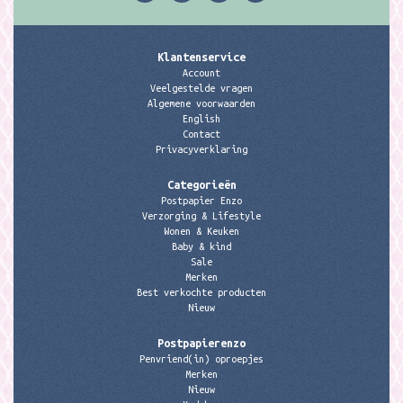
Klantenservice
Account
Veelgestelde vragen
Algemene voorwaarden
English
Contact
Privacyverklaring
Categorieën
Postpapier Enzo
Verzorging & Lifestyle
Wonen & Keuken
Baby & kind
Sale
Merken
Best verkochte producten
Nieuw
Postpapierenzo
Penvriend(in) oproepjes
Merken
Nieuw