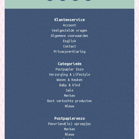
Klantenservice
Account
Veelgestelde vragen
Algemene voorwaarden
English
Contact
Privacyverklaring
Categorieën
Postpapier Enzo
Verzorging & Lifestyle
Wonen & Keuken
Baby & kind
Sale
Merken
Best verkochte producten
Nieuw
Postpapierenzo
Penvriend(in) oproepjes
Merken
Nieuw