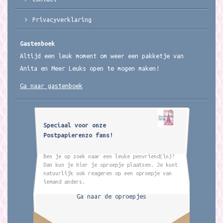
Privacyverklaring
Gastenboek
Altijd een leuk moment om weer een pakketje van
Anita en Meer Leuks open te mogen maken!
Ga naar gastenboek
Speciaal voor onze
Postpapierenzo fans!
Ben je op zoek naar een leuke penvriend(in)?
Dan kun je hier je oproepje plaatsen. Je kunt
natuurlijk ook reageren op een oproepje van
iemand anders.
Ga naar de oproepjes