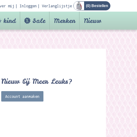
ver mij
Inloggen
Verlanglijstje
(
0
) Bestellen
 kind
Sale
Merken
Nieuw
Nieuw bij Meer Leuks?
Account aanmaken