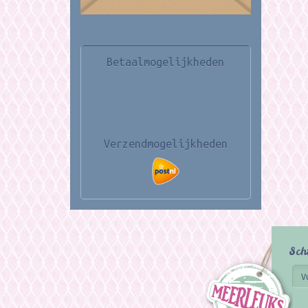
Betaalmogelijkheden
Verzendmogelijkheden
Sch