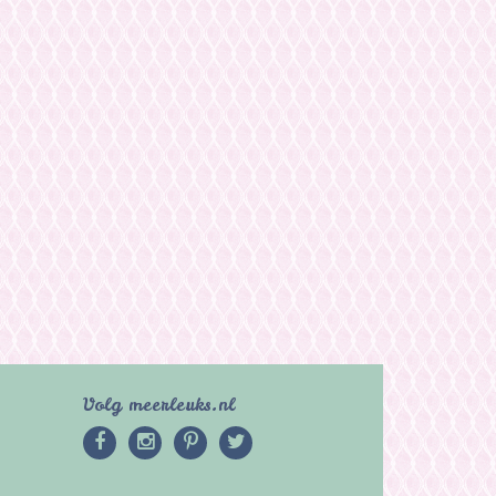
Volg meerleuks.nl