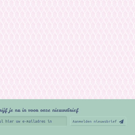
rijf je nu in voor onze nieuwsbrief
Aanmelden nieuwsbrief