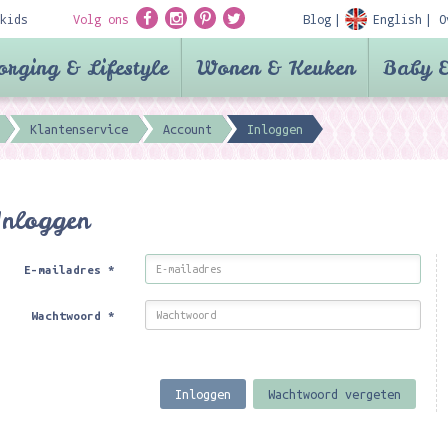
kids
Volg ons
Blog
English
O
orging & Lifestyle
Wonen & Keuken
Baby &
Klantenservice
Account
Inloggen
Inloggen
E-mailadres
*
Wachtwoord
*
Inloggen
Wachtwoord vergeten