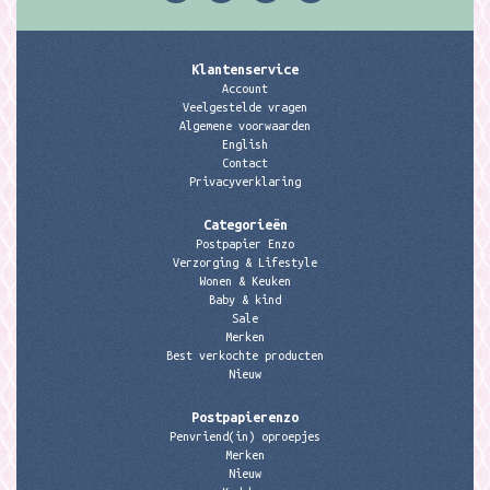
Klantenservice
Account
Veelgestelde vragen
Algemene voorwaarden
English
Contact
Privacyverklaring
Categorieën
Postpapier Enzo
Verzorging & Lifestyle
Wonen & Keuken
Baby & kind
Sale
Merken
Best verkochte producten
Nieuw
Postpapierenzo
Penvriend(in) oproepjes
Merken
Nieuw