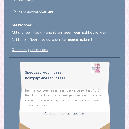
Privacyverklaring
Gastenboek
Altijd een leuk moment om weer een pakketje van
Anita en Meer Leuks open te mogen maken!
Ga naar gastenboek
Speciaal voor onze
Postpapierenzo fans!
Ben je op zoek naar een leuke penvriend(in)?
Dan kun je hier je oproepje plaatsen. Je kunt
natuurlijk ook reageren op een oproepje van
iemand anders.
Ga naar de oproepjes