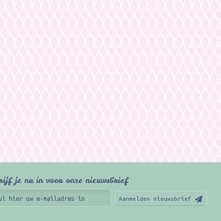
rijf je nu in voor onze nieuwsbrief
Aanmelden nieuwsbrief