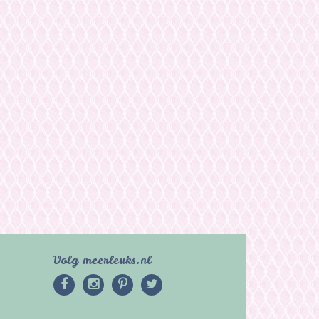
Volg meerleuks.nl