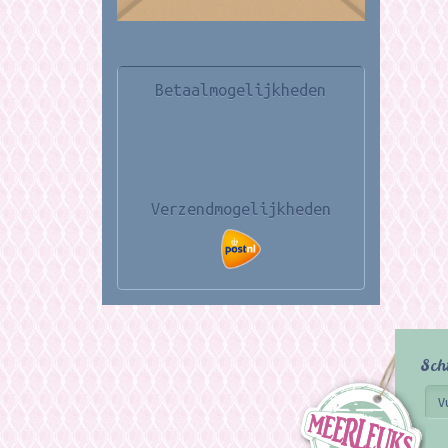
Betaalmogelijkheden
Verzendmogelijkheden
Sch