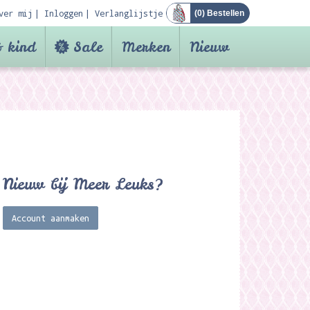
ver mij
Inloggen
Verlanglijstje
(
0
) Bestellen
 kind
Sale
Merken
Nieuw
Nieuw bij Meer Leuks?
Account aanmaken