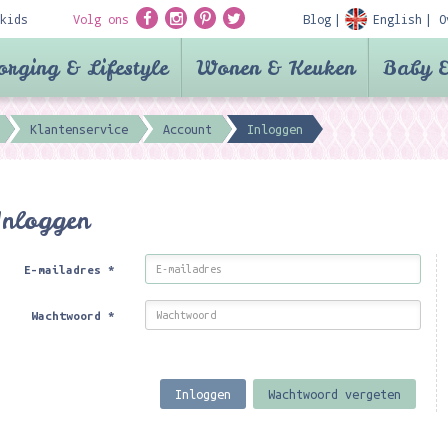
kids
Volg ons
Blog
English
O
orging & Lifestyle
Wonen & Keuken
Baby &
Klantenservice
Account
Inloggen
Inloggen
E-mailadres
*
Wachtwoord
*
Inloggen
Wachtwoord vergeten