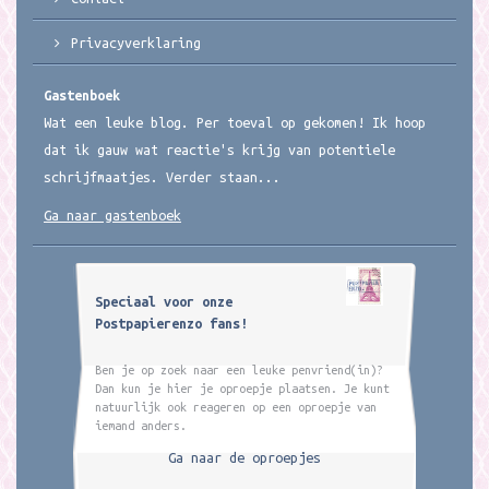
Privacyverklaring
Gastenboek
Wat een leuke blog. Per toeval op gekomen! Ik hoop
dat ik gauw wat reactie's krijg van potentiele
schrijfmaatjes. Verder staan...
Ga naar gastenboek
Speciaal voor onze
Postpapierenzo fans!
Ben je op zoek naar een leuke penvriend(in)?
Dan kun je hier je oproepje plaatsen. Je kunt
natuurlijk ook reageren op een oproepje van
iemand anders.
Ga naar de oproepjes