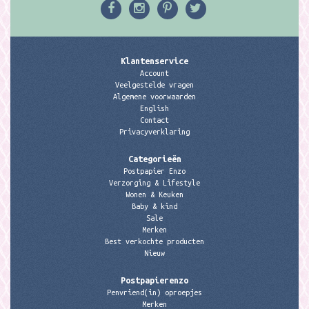
Klantenservice
Account
Veelgestelde vragen
Algemene voorwaarden
English
Contact
Privacyverklaring
Categorieën
Postpapier Enzo
Verzorging & Lifestyle
Wonen & Keuken
Baby & kind
Sale
Merken
Best verkochte producten
Nieuw
Postpapierenzo
Penvriend(in) oproepjes
Merken