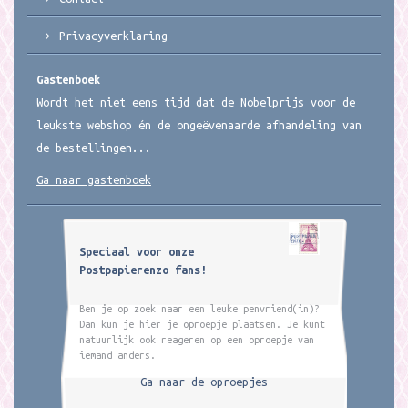
Privacyverklaring
Gastenboek
Wordt het niet eens tijd dat de Nobelprijs voor de
leukste webshop én de ongeëvenaarde afhandeling van
de bestellingen...
Ga naar gastenboek
Speciaal voor onze
Postpapierenzo fans!
Ben je op zoek naar een leuke penvriend(in)?
Dan kun je hier je oproepje plaatsen. Je kunt
natuurlijk ook reageren op een oproepje van
iemand anders.
Ga naar de oproepjes