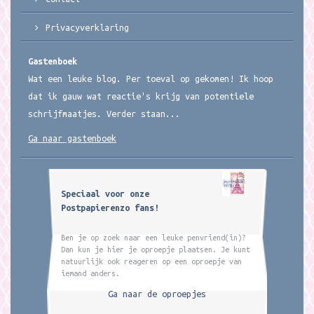
Privacyverklaring
Gastenboek
Wat een leuke blog. Per toeval op gekomen! Ik hoop
dat ik gauw wat reactie's krijg van potentiele
schrijfmaatjes. Verder staan...
Ga naar gastenboek
Speciaal voor onze
Postpapierenzo fans!
Ben je op zoek naar een leuke penvriend(in)?
Dan kun je hier je oproepje plaatsen. Je kunt
natuurlijk ook reageren op een oproepje van
iemand anders.
Ga naar de oproepjes