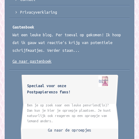
Privacyverklaring
Gastenboek
Wat een leuke blog. Per toeval op gekomen! Ik hoop
dat ik gauw wat reactie's krijg van potentiele
schrijfmaatjes. Verder staan...
Ga naar gastenboek
Speciaal voor onze
Postpapierenzo fans!
Ben je op zoek naar een leuke penvriend(in)?
Dan kun je hier je oproepje plaatsen. Je kunt
natuurlijk ook reageren op een oproepje van
iemand anders.
Ga naar de oproepjes