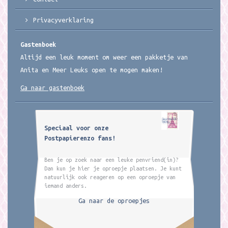
Privacyverklaring
Gastenboek
Altijd een leuk moment om weer een pakketje van
Anita en Meer Leuks open te mogen maken!
Ga naar gastenboek
Speciaal voor onze
Postpapierenzo fans!
Ben je op zoek naar een leuke penvriend(in)?
Dan kun je hier je oproepje plaatsen. Je kunt
natuurlijk ook reageren op een oproepje van
iemand anders.
Ga naar de oproepjes