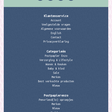
Klantenservice
Account
Veelgestelde vragen
Algemene voorwaarden
English
Contact
Privacyverklaring
Categorieën
Postpapier Enzo
Verzorging & Lifestyle
Wonen & Keuken
Baby & kind
Sale
Merken
Best verkochte producten
Nieuw
Postpapierenzo
Penvriend(in) oproepjes
Merken
Nieuw