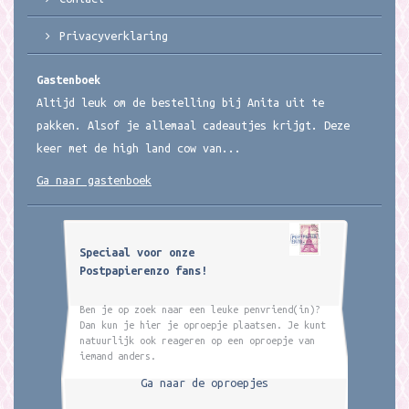
Privacyverklaring
Gastenboek
Altijd leuk om de bestelling bij Anita uit te
pakken. Alsof je allemaal cadeautjes krijgt. Deze
keer met de high land cow van...
Ga naar gastenboek
Speciaal voor onze
Postpapierenzo fans!
Ben je op zoek naar een leuke penvriend(in)?
Dan kun je hier je oproepje plaatsen. Je kunt
natuurlijk ook reageren op een oproepje van
iemand anders.
Ga naar de oproepjes