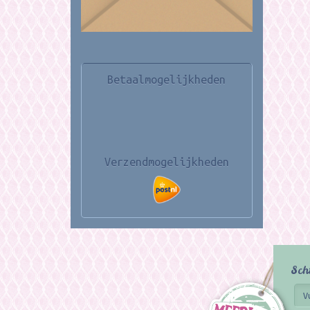
Betaalmogelijkheden
Verzendmogelijkheden
Sch