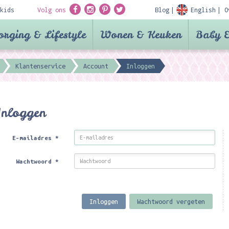
kids
Volg ons
Blog
English
O
orging & Lifestyle
Wonen & Keuken
Baby &
Klantenservice
Account
Inloggen
Inloggen
E-mailadres
*
Wachtwoord
*
Inloggen
Wachtwoord vergeten