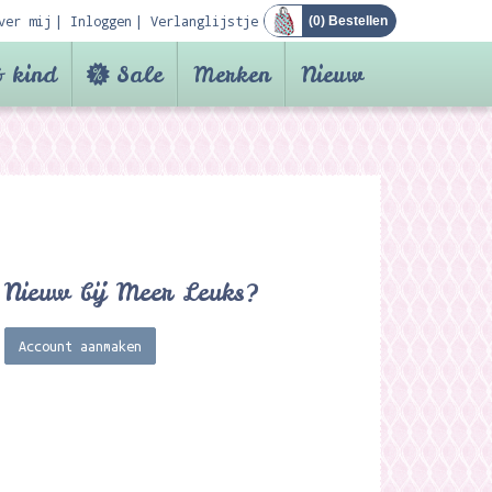
ver mij
Inloggen
Verlanglijstje
(
0
) Bestellen
 kind
Sale
Merken
Nieuw
Nieuw bij Meer Leuks?
Account aanmaken