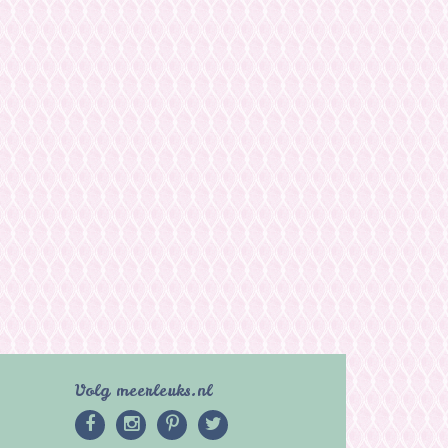
Volg meerleuks.nl