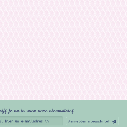
rijf je nu in voor onze nieuwsbrief
Aanmelden nieuwsbrief