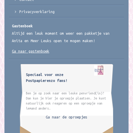
Privacyverklaring
Gastenboek
Altijd een leuk moment om weer een pakketje van
Anita en Meer Leuks open te mogen maken!
Ga naar gastenboek
Speciaal voor onze
Postpapierenzo fans!
Ben je op zoek naar een leuke penvriend(in)?
Dan kun je hier je oproepje plaatsen. Je kunt
natuurlijk ook reageren op een oproepje van
iemand anders.
Ga naar de oproepjes