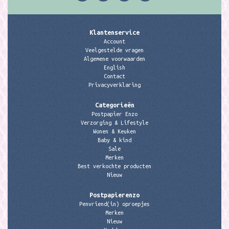
Klantenservice
Account
Veelgestelde vragen
Algemene voorwaarden
English
Contact
Privacyverklaring
Categorieën
Postpapier Enzo
Verzorging & Lifestyle
Wonen & Keuken
Baby & kind
Sale
Merken
Best verkochte producten
Nieuw
Postpapierenzo
Penvriend(in) oproepjes
Merken
Nieuw