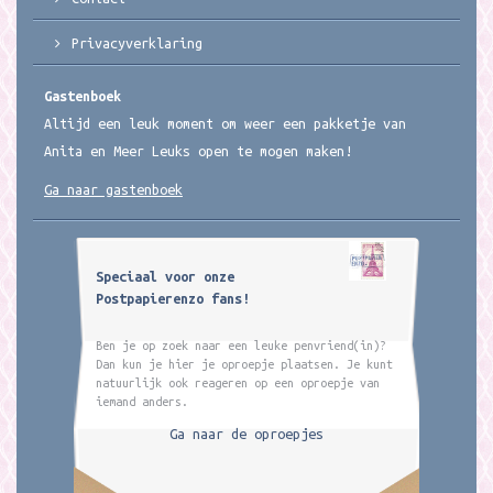
Privacyverklaring
Gastenboek
Altijd een leuk moment om weer een pakketje van
Anita en Meer Leuks open te mogen maken!
Ga naar gastenboek
Speciaal voor onze
Postpapierenzo fans!
Ben je op zoek naar een leuke penvriend(in)?
Dan kun je hier je oproepje plaatsen. Je kunt
natuurlijk ook reageren op een oproepje van
iemand anders.
Ga naar de oproepjes