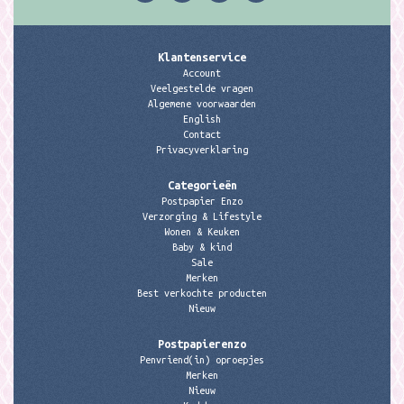
Klantenservice
Account
Veelgestelde vragen
Algemene voorwaarden
English
Contact
Privacyverklaring
Categorieën
Postpapier Enzo
Verzorging & Lifestyle
Wonen & Keuken
Baby & kind
Sale
Merken
Best verkochte producten
Nieuw
Postpapierenzo
Penvriend(in) oproepjes
Merken
Nieuw