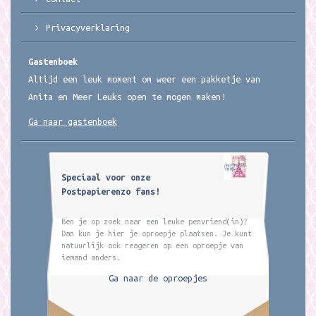
Privacyverklaring
Gastenboek
Altijd een leuk moment om weer een pakketje van
Anita en Meer Leuks open te mogen maken!
Ga naar gastenboek
Speciaal voor onze
Postpapierenzo fans!
Ben je op zoek naar een leuke penvriend(in)?
Dan kun je hier je oproepje plaatsen. Je kunt
natuurlijk ook reageren op een oproepje van
iemand anders.
Ga naar de oproepjes