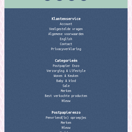
Klantenservice
Account
Veelgestelde vragen
Algemene voorwaarden
English
Contact
Privacyverklaring
Categorieën
Postpapier Enzo
Verzorging & Lifestyle
Wonen & Keuken
Baby & kind
Sale
Merken
Best verkochte producten
Nieuw
Postpapierenzo
Penvriend(in) oproepjes
Merken
Nieuw