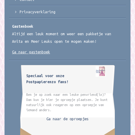
Privacyverklaring
Gastenboek
Altijd een leuk moment om weer een pakketje van
Anita en Meer Leuks open te mogen maken!
Ga naar gastenboek
Speciaal voor onze
Postpapierenzo fans!
Ben je op zoek naar een leuke penvriend(in)?
Dan kun je hier je oproepje plaatsen. Je kunt
natuurlijk ook reageren op een oproepje van
iemand anders.
Ga naar de oproepjes