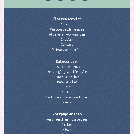
Klantenservice
Account
Veelgestelde vragen
Algemene voorwaarden
English
Contact
Privacyverklaring
Categorieën
Postpapier Enzo
Verzorging & Lifestyle
Wonen & Keuken
Baby & kind
Sale
Merken
Best verkochte producten
Nieuw
Postpapierenzo
Penvriend(in) oproepjes
Merken
Nieuw