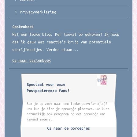
Privacyverklaring
Gastenboek
Wat een leuke blog. Per toeval op gekomen! Ik hoop
dat ik gauw wat reactie's krijg van potentiele
schrijfmaatjes. Verder staan...
Ga naar gastenboek
Speciaal voor onze
Postpapierenzo fans!
Ben je op zoek naar een leuke penvriend(in)?
Dan kun je hier je oproepje plaatsen. Je kunt
natuurlijk ook reageren op een oproepje van
iemand anders.
Ga naar de oproepjes