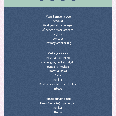
Klantenservice
Account
Veelgestelde vragen
Algemene voorwaarden
English
Contact
Privacyverklaring
Categorieën
Postpapier Enzo
Verzorging & Lifestyle
Wonen & Keuken
Baby & kind
Sale
Merken
Best verkochte producten
Nieuw
Postpapierenzo
Penvriend(in) oproepjes
Merken
Nieuw