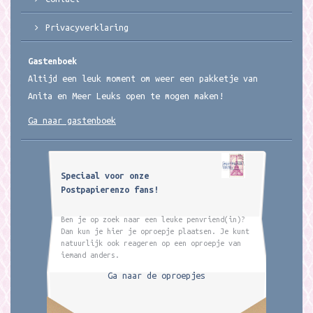
Privacyverklaring
Gastenboek
Altijd een leuk moment om weer een pakketje van
Anita en Meer Leuks open te mogen maken!
Ga naar gastenboek
Speciaal voor onze
Postpapierenzo fans!
Ben je op zoek naar een leuke penvriend(in)?
Dan kun je hier je oproepje plaatsen. Je kunt
natuurlijk ook reageren op een oproepje van
iemand anders.
Ga naar de oproepjes