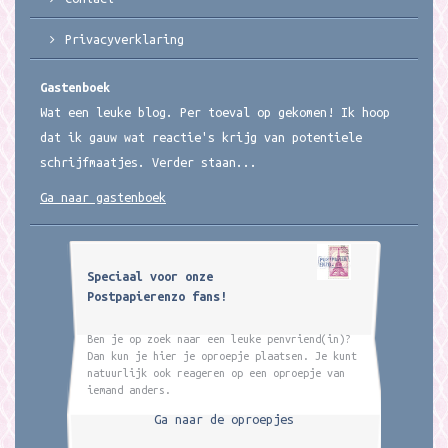
Privacyverklaring
Gastenboek
Wat een leuke blog. Per toeval op gekomen! Ik hoop
dat ik gauw wat reactie's krijg van potentiele
schrijfmaatjes. Verder staan...
Ga naar gastenboek
Speciaal voor onze
Postpapierenzo fans!
Ben je op zoek naar een leuke penvriend(in)?
Dan kun je hier je oproepje plaatsen. Je kunt
natuurlijk ook reageren op een oproepje van
iemand anders.
Ga naar de oproepjes