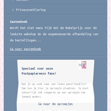
Privacyverklaring
Gastenboek
Wordt het niet eens tijd dat de Nobelprijs voor de
leukste webshop én de ongeëvenaarde afhandeling van
de bestellingen...
Ga naar gastenboek
Speciaal voor onze
Postpapierenzo fans!
Ben je op zoek naar een leuke penvriend(in)?
Dan kun je hier je oproepje plaatsen. Je kunt
natuurlijk ook reageren op een oproepje van
iemand anders.
Ga naar de oproepjes