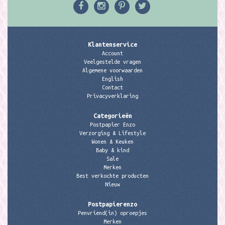
Klantenservice
Account
Veelgestelde vragen
Algemene voorwaarden
English
Contact
Privacyverklaring
Categorieën
Postpapier Enzo
Verzorging & Lifestyle
Wonen & Keuken
Baby & kind
Sale
Merken
Best verkochte producten
Nieuw
Postpapierenzo
Penvriend(in) oproepjes
Merken