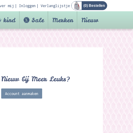
ver mij
Inloggen
Verlanglijstje
(
0
) Bestellen
 kind
Sale
Merken
Nieuw
Nieuw bij Meer Leuks?
Account aanmaken