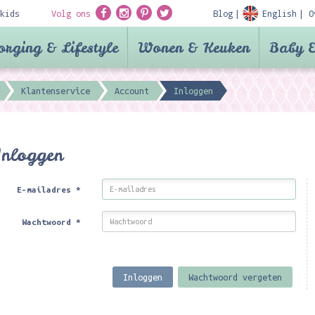
kids
Volg ons
Blog
English
O
orging & Lifestyle
Wonen & Keuken
Baby &
Klantenservice
Account
Inloggen
Inloggen
E-mailadres
*
Wachtwoord
*
Inloggen
Wachtwoord vergeten