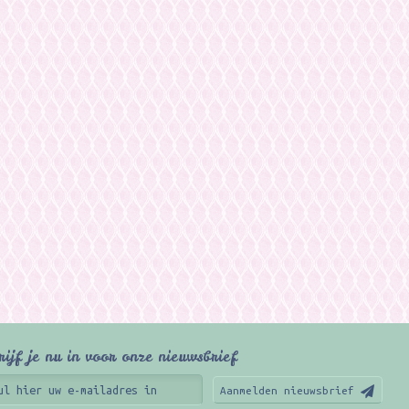
rijf je nu in voor onze nieuwsbrief
Aanmelden nieuwsbrief