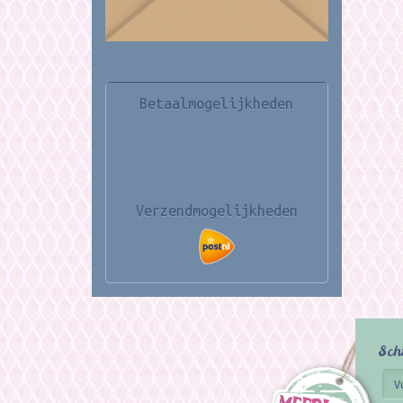
Betaalmogelijkheden
Verzendmogelijkheden
Sch