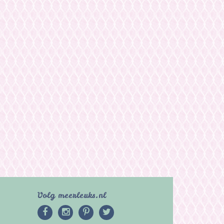
Volg meerleuks.nl