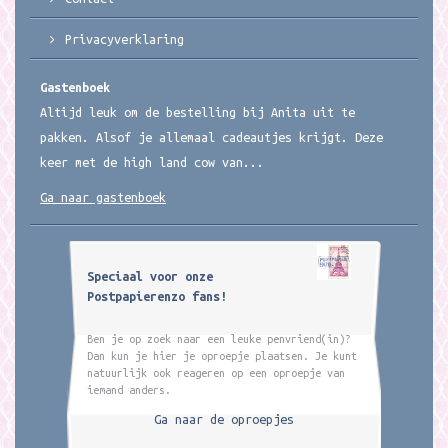
Privacyverklaring
Gastenboek
Altijd leuk om de bestelling bij Anita uit te
pakken. Alsof je allemaal cadeautjes krijgt. Deze
keer met de high land cow van...
Ga naar gastenboek
Speciaal voor onze
Postpapierenzo fans!
Ben je op zoek naar een leuke penvriend(in)?
Dan kun je hier je oproepje plaatsen. Je kunt
natuurlijk ook reageren op een oproepje van
iemand anders.
Ga naar de oproepjes