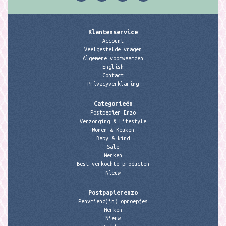
Klantenservice
Account
Veelgestelde vragen
Algemene voorwaarden
English
Contact
Privacyverklaring
Categorieën
Postpapier Enzo
Verzorging & Lifestyle
Wonen & Keuken
Baby & kind
Sale
Merken
Best verkochte producten
Nieuw
Postpapierenzo
Penvriend(in) oproepjes
Merken
Nieuw