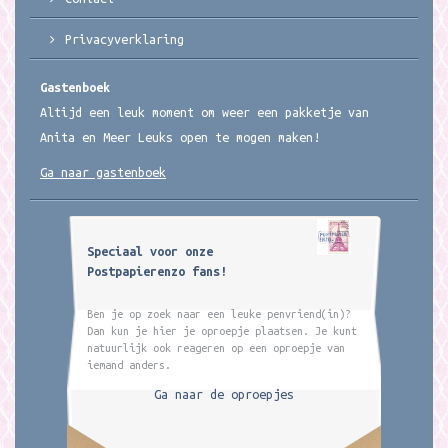
Privacyverklaring
Gastenboek
Altijd een leuk moment om weer een pakketje van
Anita en Meer Leuks open te mogen maken!
Ga naar gastenboek
Speciaal voor onze
Postpapierenzo fans!
Ben je op zoek naar een leuke penvriend(in)?
Dan kun je hier je oproepje plaatsen. Je kunt
natuurlijk ook reageren op een oproepje van
iemand anders.
Ga naar de oproepjes