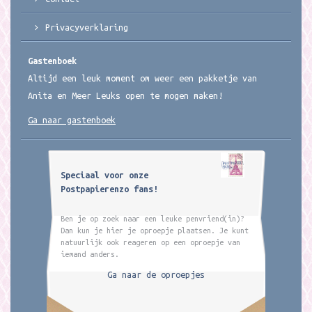
Privacyverklaring
Gastenboek
Altijd een leuk moment om weer een pakketje van
Anita en Meer Leuks open te mogen maken!
Ga naar gastenboek
Speciaal voor onze
Postpapierenzo fans!
Ben je op zoek naar een leuke penvriend(in)?
Dan kun je hier je oproepje plaatsen. Je kunt
natuurlijk ook reageren op een oproepje van
iemand anders.
Ga naar de oproepjes