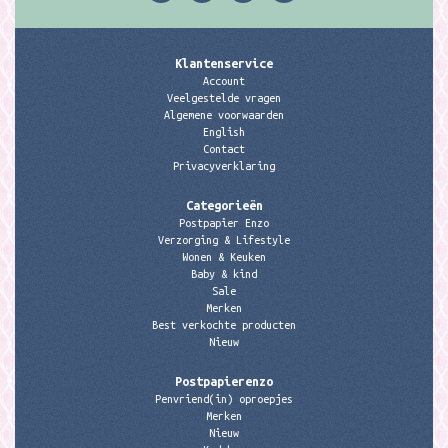
Klantenservice
Account
Veelgestelde vragen
Algemene voorwaarden
English
Contact
Privacyverklaring
Categorieën
Postpapier Enzo
Verzorging & Lifestyle
Wonen & Keuken
Baby & kind
Sale
Merken
Best verkochte producten
Nieuw
Postpapierenzo
Penvriend(in) oproepjes
Merken
Nieuw