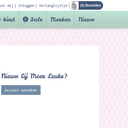
ver mij
Inloggen
Verlanglijstje
(
0
) Bestellen
 kind
Sale
Merken
Nieuw
Nieuw bij Meer Leuks?
Account aanmaken