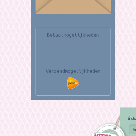
Betaalmogelijkheden
Verzendmogelijkheden
Sch