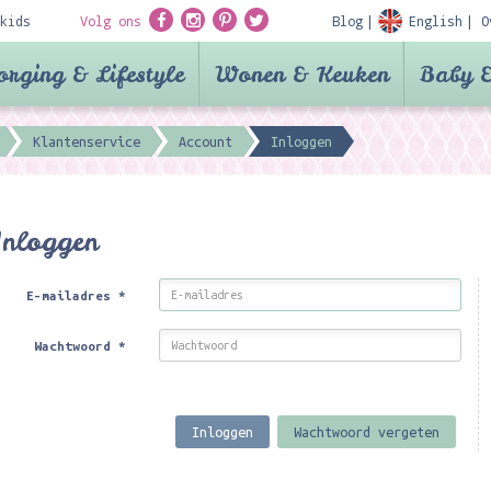
kids
Volg ons
Blog
English
O
orging & Lifestyle
Wonen & Keuken
Baby &
Klantenservice
Account
Inloggen
Inloggen
E-mailadres
*
Wachtwoord
*
Inloggen
Wachtwoord vergeten