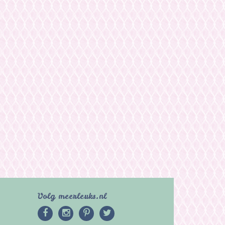
Volg meerleuks.nl