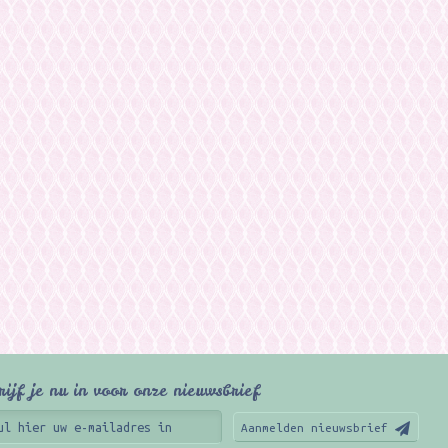
rijf je nu in voor onze nieuwsbrief
Aanmelden nieuwsbrief