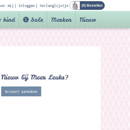
ver mij
Inloggen
Verlanglijstje
(
0
) Bestellen
 kind
Sale
Merken
Nieuw
Nieuw bij Meer Leuks?
Account aanmaken