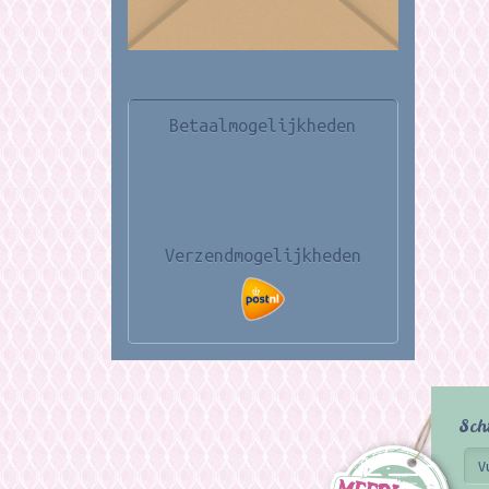
Betaalmogelijkheden
Verzendmogelijkheden
Sch