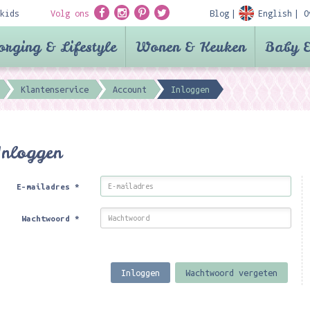
kids
Volg ons
Blog
English
O
orging & Lifestyle
Wonen & Keuken
Baby &
Klantenservice
Account
Inloggen
Inloggen
E-mailadres
*
Wachtwoord
*
Inloggen
Wachtwoord vergeten