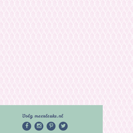
Volg meerleuks.nl