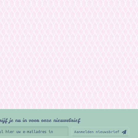
rijf je nu in voor onze nieuwsbrief
Aanmelden nieuwsbrief