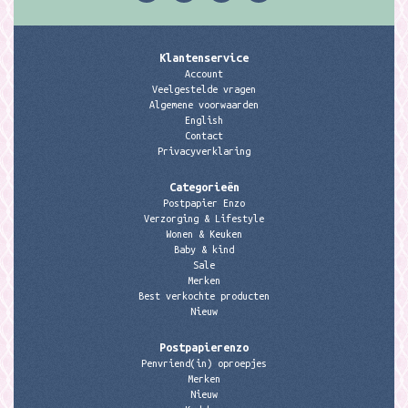
Klantenservice
Account
Veelgestelde vragen
Algemene voorwaarden
English
Contact
Privacyverklaring
Categorieën
Postpapier Enzo
Verzorging & Lifestyle
Wonen & Keuken
Baby & kind
Sale
Merken
Best verkochte producten
Nieuw
Postpapierenzo
Penvriend(in) oproepjes
Merken
Nieuw