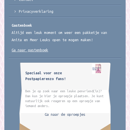
Privacyverklaring
Gastenboek
Altijd een leuk moment om weer een pakketje van
Anita en Meer Leuks open te mogen maken!
Ga naar gastenboek
Speciaal voor onze
Postpapierenzo fans!
Ben je op zoek naar een leuke penvriend(in)?
Dan kun je hier je oproepje plaatsen. Je kunt
natuurlijk ook reageren op een oproepje van
iemand anders.
Ga naar de oproepjes