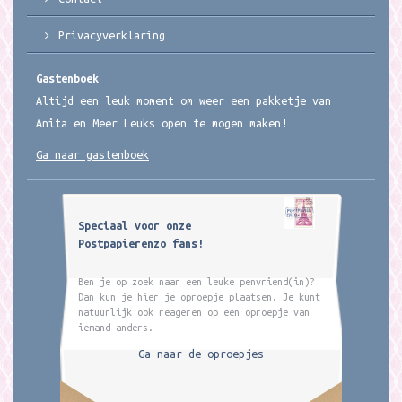
Privacyverklaring
Gastenboek
Altijd een leuk moment om weer een pakketje van
Anita en Meer Leuks open te mogen maken!
Ga naar gastenboek
Speciaal voor onze
Postpapierenzo fans!
Ben je op zoek naar een leuke penvriend(in)?
Dan kun je hier je oproepje plaatsen. Je kunt
natuurlijk ook reageren op een oproepje van
iemand anders.
Ga naar de oproepjes