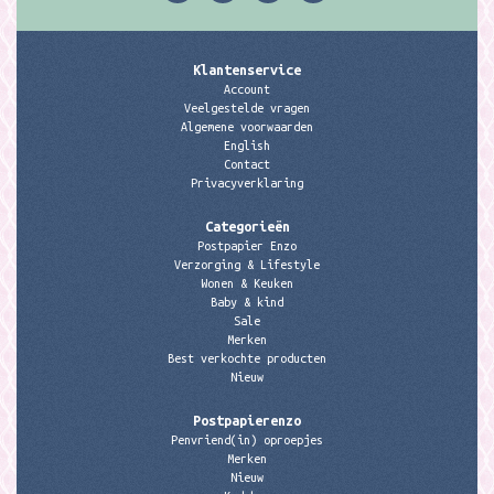
Klantenservice
Account
Veelgestelde vragen
Algemene voorwaarden
English
Contact
Privacyverklaring
Categorieën
Postpapier Enzo
Verzorging & Lifestyle
Wonen & Keuken
Baby & kind
Sale
Merken
Best verkochte producten
Nieuw
Postpapierenzo
Penvriend(in) oproepjes
Merken
Nieuw