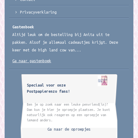
Privacyverklaring
Gastenboek
Altijd leuk om de bestelling bij Anita uit te
pakken. Alsof je allemaal cadeautjes krijgt. Deze
keer met de high land cow van...
Ga naar gastenboek
Speciaal voor onze
Postpapierenzo fans!
Ben je op zoek naar een leuke penvriend(in)?
Dan kun je hier je oproepje plaatsen. Je kunt
natuurlijk ook reageren op een oproepje van
iemand anders.
Ga naar de oproepjes