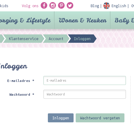
kids
Volg ons
Blog
English
O
orging & Lifestyle
Wonen & Keuken
Baby &
Klantenservice
Account
Inloggen
Inloggen
E-mailadres
*
Wachtwoord
*
Inloggen
Wachtwoord vergeten