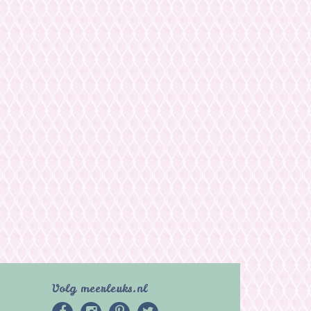
Volg meerleuks.nl