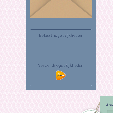
Betaalmogelijkheden
Verzendmogelijkheden
Sch