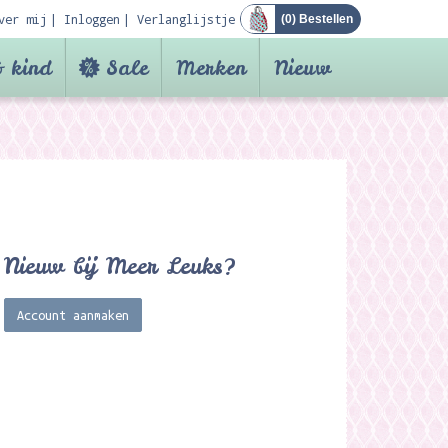
ver mij
Inloggen
Verlanglijstje
(
0
) Bestellen
 kind
Sale
Merken
Nieuw
Nieuw bij Meer Leuks?
Account aanmaken