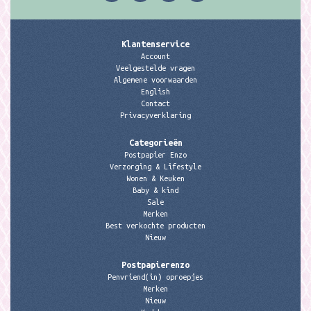
Klantenservice
Account
Veelgestelde vragen
Algemene voorwaarden
English
Contact
Privacyverklaring
Categorieën
Postpapier Enzo
Verzorging & Lifestyle
Wonen & Keuken
Baby & kind
Sale
Merken
Best verkochte producten
Nieuw
Postpapierenzo
Penvriend(in) oproepjes
Merken
Nieuw