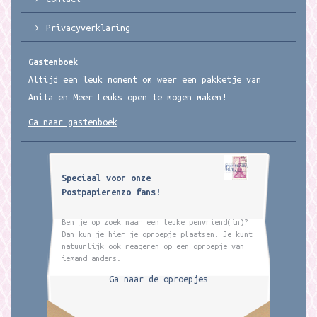
Privacyverklaring
Gastenboek
Altijd een leuk moment om weer een pakketje van
Anita en Meer Leuks open te mogen maken!
Ga naar gastenboek
Speciaal voor onze
Postpapierenzo fans!
Ben je op zoek naar een leuke penvriend(in)?
Dan kun je hier je oproepje plaatsen. Je kunt
natuurlijk ook reageren op een oproepje van
iemand anders.
Ga naar de oproepjes