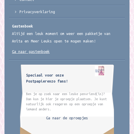
Privacyverklaring
Gastenboek
Altijd een leuk moment om weer een pakketje van
Anita en Meer Leuks open te mogen maken!
Ga naar gastenboek
Speciaal voor onze
Postpapierenzo fans!
Ben je op zoek naar een leuke penvriend(in)?
Dan kun je hier je oproepje plaatsen. Je kunt
natuurlijk ook reageren op een oproepje van
iemand anders.
Ga naar de oproepjes