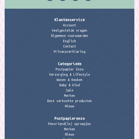
Klantenservice
Account
Veelgestelde vragen
Algemene voorwaarden
English
Contact
Privacyverklaring
Categorieën
Postpapier Enzo
Verzorging & Lifestyle
Wonen & Keuken
Baby & kind
Sale
Merken
Best verkochte producten
Nieuw
Postpapierenzo
Penvriend(in) oproepjes
Merken
Nieuw