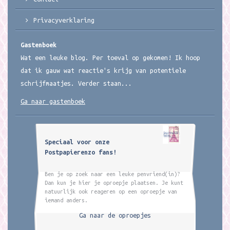
Privacyverklaring
Gastenboek
Wat een leuke blog. Per toeval op gekomen! Ik hoop
dat ik gauw wat reactie's krijg van potentiele
schrijfmaatjes. Verder staan...
Ga naar gastenboek
Speciaal voor onze
Postpapierenzo fans!
Ben je op zoek naar een leuke penvriend(in)?
Dan kun je hier je oproepje plaatsen. Je kunt
natuurlijk ook reageren op een oproepje van
iemand anders.
Ga naar de oproepjes